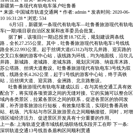
新疆第一条现代有轨电车落户吐鲁番
* 来源: 中国城市轨道交通网 * 作者: admin * 发表时间: 2020-06-
10 16:31:28 * 浏览: 534
6月5日，新疆第一条现代有轨电车—吐鲁番旅游现代有轨电
车(一期)项目获自治区发展和改革委员会批复。
据了解，该项目(一期)总投资18.7亿元，规划建设两条线
路，全长27.255公里。其中，吐鲁番旅游现代有轨电车1号线线
路全长22.993公里。起于丝绸大道(G312)与坎儿井路、迎宾路的
交叉口东侧的游客中心站，该线路为环线，均为地面线，沿坎儿
井路、新城路、老城路、老城东路、规划滨河路、纳兹库木路、
苏公塔路、丝绸大道敷设。吐鲁番旅游现代有轨电车3号线为双
线，线路全长4.262公里，起于1号线的游客中心站，终于高铁
站，沿丝绸大道、迎宾路、金洲路、北京路敷设。
吐鲁番旅游现代有轨电车建成以后，在与其他交通工具有效
配合下，将实现各项资源之间的无缝对接。它的实施可以整合区
域内各类景区，拉紧各景区之间的联系，促进各景区的协同发
展，补齐游客旅游出行短板，有效集结客流，实现吐鲁番高铁
站、机场、汽车站与市区及旅游景点之间顺畅接驳。同时，对增
强区域经济活力、促进景区开发具有十分重要的作用。
上一条:
上海轨道交通市域线机场联络线东段开工在即
下一条:
深圳轨道交通13号线首条盾构区间顺利贯通