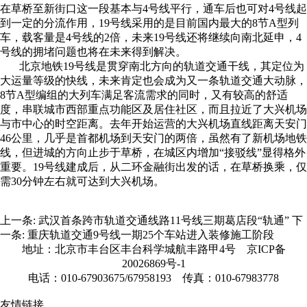
在草桥至新街口这一段基本与4号线平行，通车后也可对4号线起
到一定的分流作用，19号线采用的是目前国内最大的8节A型列
车，载客量是4号线的2倍，未来19号线还将继续向南北延申，4
号线的拥堵问题也将在未来得到解决。
北京地铁19号线是贯穿南北方向的轨道交通干线，其定位为
大运量等级的快线，未来肯定也会成为又一条轨道交通大动脉，
8节A型编组的大列车满足客流需求的同时，又有较高的舒适
度，串联城市西部重点功能区及居住社区，而且拉近了大兴机场
与市中心的时空距离。去年开始运营的大兴机场直线距离天安门
46公里，几乎是首都机场到天安门的两倍，虽然有了新机场地铁
线，但进城的方向止步于草桥，在城区内增加“接驳线”显得格外
重要。19号线建成后，从二环金融街出发的话，在草桥换乘，仅
需30分钟左右就可达到大兴机场。
上一条:
武汉首条跨市轨道交通线路11号线三期葛店段“轨通”
下
一条:
重庆轨道交通9号线一期25个车站进入装修施工阶段
地址：北京市丰台区丰台科学城航丰路甲4号
京ICP备
20026869号-1
电话：010-67903675/67958193 传真：010-67983778
友情链接