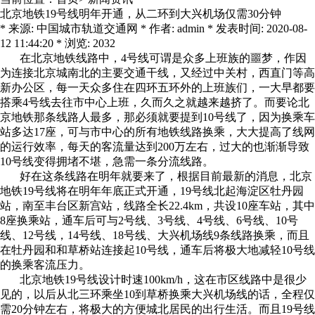
北京地铁19号线明年开通，从二环到大兴机场仅需30分钟
* 来源: 中国城市轨道交通网 * 作者: admin * 发表时间: 2020-08-
12 11:44:20 * 浏览: 2032
在北京地铁线路中，4号线可谓是众多上班族的噩梦，作因
为连接北京城南北的主要交通干线，又经过中关村，西直门等高
新办公区，每一天众多住在四环五环外的上班族们，一大早都要
搭乘4号线去往市中心上班，久而久之就越来越挤了。而要论北
京地铁那条线路人最多，那必须就要提到10号线了，因为换乘车
站多达17座，可与市中心的所有地铁线路换乘，大大提高了线网
的运行效率，每天的客流量达到200万左右，过大的也渐渐导致
10号线变得拥堵不堪，急需一条分流线路。
好在这条线路在明年就要来了，根据目前最新的消息，北京
地铁19号线将在明年年底正式开通，19号线北起海淀区牡丹园
站，南至丰台区新宫站，线路全长22.4km，共设10座车站，其中
8座换乘站，通车后可与2号线、3号线、4号线、6号线、10号
线、12号线，14号线、18号线、大兴机场线9条线路换乘，而且
在牡丹园和和草桥站连接起10号线，通车后将极大地减轻10号线
的换乘客流压力。
北京地铁19号线设计时速100km/h，这在市区线路中是很少
见的，以后从北三环乘坐10到草桥换乘大兴机场线的话，全程仅
需20分钟左右，将极大的方便城北居民的出行生活。而且19号线