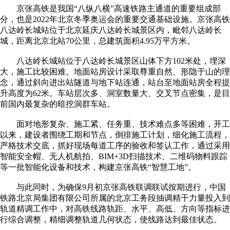
京张高铁是我国“八纵八横”高速铁路主通道的重要组成部
分，也是2022年北京冬季奥运会的重要交通基础设施。京张高铁
八达岭长城站位于北京延庆八达岭长城景区内，毗邻八达岭长
城，距离北京北站70公里，总建筑面积4.95万平方米。
八达岭长城站位于八达岭长城景区山体下方102米处，埋深
大，施工比较困难。地面站房设计采取尊重自然、形隐于山的理
念，通过斜向进出站隧道与地下站连通，站台至地面站房全程提
升高度为62米。车站层次多、洞室数量大、交叉节点密集，是目
前国内最复杂的暗挖洞群车站。
面对地形复杂、施工紧、任务重、技术难点多等困难，开工
以来，建设者围绕工期和节点，倒排施工计划，细化施工流程，
严格技术交底，抓好现场每道工序的验收和签认工作，通过采用
智能安全帽、无人机航拍、BIM+3D扫描技术、二维码物料跟踪
等一批智能化设备和技术，构建京张高铁“智慧工地”。
与此同时，为确保9月初京张高铁联调联试按期进行，中国
铁路北京局集团有限公司所属的北京工务段抽调精干力量投入到
轨道精调工作中，对高铁线路轨距、水平、高低、方向等指标进
行综合调整，精细调整轨道几何状态，使线路达到最佳状态。