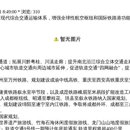
49:00 * 浏览: 310
建现代综合交通运输体系，增强全球性航空枢纽和国际铁路港功
通道；拓展川黔粤桂、川滇走廊；提升南北沿江综合立体交通走
心城市轨道交通向周边城市延伸，促进轨道交通“四网融合”，提
至万州铁路。规划建设成渝中线高铁、重庆至西安高铁重庆至
黄铁路叙永至毕节段，以及成昆铁路峨眉至米易段扩能改造工
入成都枢纽线、昭通至攀枝花、珙县至叙永铁路纳入国家规划。
规划建设绵阳至遂宁至内江铁路。争取将成都外环、成都至三
。
国家规划。
界遗产旅游线、竹海石海休闲度假旅游线、龙门山山地度假旅
』轨道交通9号线一期预计年底前通车 轨道里程将超400公里