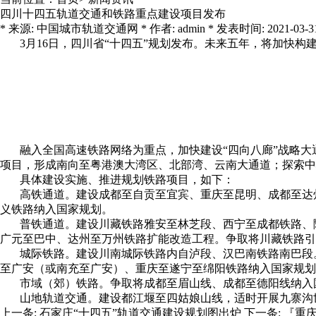
四川十四五轨道交通和铁路重点建设项目发布
* 来源: 中国城市轨道交通网 * 作者: admin * 发表时间: 2021-03-31 8:
3月16日，四川省“十四五”规划发布。未来五年，将加快构
融入全国高速铁路网络为重点，加快建设“四向八廊”战略大
项目，形成南向至粤港澳大湾区、北部湾、云南大通道；探索中
具体建设实施、推进规划铁路项目，如下：
高铁通道。建设成都至自贡至宜宾、重庆至昆明、成都至达州
义铁路纳入国家规划。
普铁通道。建设川藏铁路雅安至林芝段、西宁至成都铁路、隆
广元至巴中、达州至万州铁路扩能改造工程。争取将川藏铁路引
城际铁路。建设川南城际铁路内自泸段、汉巴南铁路南巴段。
至广安（或南充至广安）、重庆至遂宁至绵阳铁路纳入国家规划
市域（郊）铁路。争取将成都至眉山线、成都至德阳线纳入
山地轨道交通。建设都江堰至四姑娘山线，适时开展九寨沟世
上一条:
石家庄“十四五”轨道交通建设规划图出炉
下一条:
『重庆