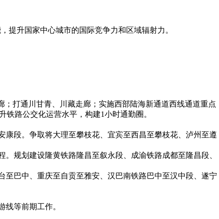
能，提升国家中心城市的国际竞争力和区域辐射力。
廊；打通川甘青、川藏走廊；实施西部陆海新通道西线通道重点
升铁路公交化运营水平，构建1小时通勤圈。
安康段。争取将大理至攀枝花、宜宾至西昌至攀枝花、泸州至遵
程。规划建设隆黄铁路隆昌至叙永段、成渝铁路成都至隆昌段、
台至巴中、重庆至自贡至雅安、汉巴南铁路巴中至汉中段、遂宁
游线等前期工作。