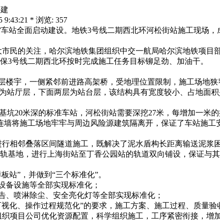
兴建
43:21 * 浏览: 357
车站全面启动建设。地铁3号线二期西北环河松街站施工现场，
市民的关注，哈尔滨地铁集团组织中交一航局哈尔滨地铁项目部
保3号线二期西北环按时完成施工任务目标铆足劲、加油干。
楼宇，一侧紧邻前进路高架桥，受地理位置限制，施工场地狭
层为站厅层，下面两层为站台层，该结构具有宽度较小、占地面
基坑20米深的标准车站，河松街站需要深挖27米，每增加一米
地连墙将施工场地牢牢与周边风险源建筑隔离开，保证了车站施工
行相邻叠落区间隧道施工，既解决了泥水盾构长距离输送泥浆困
轨基地，进行上海街站至丁香公园站的轨道双向铺设，保证与其
站”，并做到“三个标准化”。
设备设施等全部实现标准化；
告、喷淋除尘、安全亮化灯等全部实现标准化；
视化、操作过程规范化”的要求，施工方案、施工过程、质量验
织项目公司优化资源配置，科学组织施工，工序紧密衔接，增加