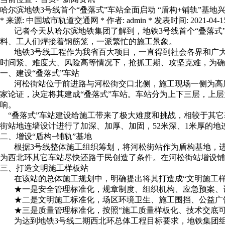
哈尔滨地铁3号线首个“叠落式”车站全面启动 “盾构+铺轨”基地
* 来源: 中国城市轨道交通网 * 作者: admin * 发表时间: 2021-04-15 9:
记者今天从哈尔滨地铁集团了解到，地铁3号线首个“叠落式”
料、工人们焊接着钢筋笼，一派繁忙的施工景象。
地铁3号线工程作为我省百大项目，一直得到社会各界和广大
时间紧、难度大、风险高等情况下，抢抓工期、攻坚克难，为确
一、建设“叠落式”车站
河松街站位于前进路与河松街交口北侧，施工现场一侧为高层
家论证，决定将其建成“叠落式”车站。车站分为上下三层，上
响。
“叠落式”车站建设给施工带来了极大难度和挑战，相较于其它
街站地连墙设计进行了加深、加厚、加固，52米深、1米厚的
二、增设“盾构+铺轨”基地
根据3号线整体施工组织筹划，将河松街站作为盾构基地，进
为西北环其它车站尽快还路于民创造了条件。在河松街站增设铺
三、打造文明施工样板站
在该站的总体施工规划中，明确提出将其打造成“文明施工样板
★一是安全管理标准化，规章制度、组织机构、应急预案、
★二是文明施工标准化，场区环境卫生、施工围挡、公益广
★三是质量管理标准化，按照“施工质量样板化、技术交底可
为达到地铁3号线二期西北环总体工程目标要求，地铁集团组