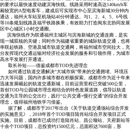
的要求以最快速度动建滨海快线。线路采用时速高达140km/h车
厢较宽的A型电客车，建成后可实现市中心至滨海新城30分钟内
通达，福州火车站至机场站40分钟通达。与1、2、4、5、6号线
等10条规划线路及福平铁路换乘，有效助力打造闽东北协同发展
区中心城区1小时交通圈。
滨海快线作为联通福州主城区与滨海新城的交通连廊，是实
现一城双核的关键；同时作为福建省重要的城际轨道交通，也将
串联起铁路、空港及城市轨道交通网，将福州城市空间拉大，充
分发挥现代交通运输对经济社会发展的服务和引领作用，为城市
高水平发展打开通道。
取长补短——借鉴成都市TOD先进理念
如何通过轨道交通解决“大城市病”带来的交通拥堵、环境压
力大等问题，国内许多城市都在积极探索。成都市作为近十年来
迅速发展崛起的轨道交通新城，目前运营里程已突破500公里，
首创TOD与公园城市理念相结合的特色发展道路，倡导以轨道
交通为主导的公交出行，践行“公共交通+慢行交通”的综合开发
理念，值得福州地铁学习借鉴。
据了解，成都市于2017年出台《关于轨道交通场站综合开发
的实施意见》，2018年首个TOD项目陆肖站综合开发项目正式
实施。目前，成都市已成功打造陆肖站、昌公堰站、天府新站等
十余个TOD项目，总投资约1500亿元，总面积达7600亩，形