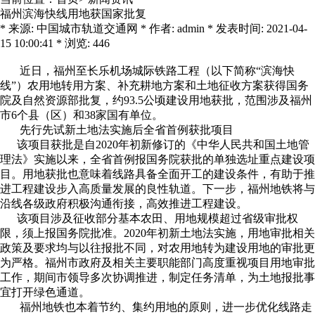
福州滨海快线用地获国家批复
* 来源: 中国城市轨道交通网 * 作者: admin * 发表时间: 2021-04-
15 10:00:41 * 浏览: 446
近日，福州至长乐机场城际铁路工程（以下简称“滨海快
线”）农用地转用方案、补充耕地方案和土地征收方案获得国务
院及自然资源部批复，约93.5公顷建设用地获批，范围涉及福州
市6个县（区）和38家国有单位。
先行先试新土地法实施后全省首例获批项目
该项目获批是自2020年初新修订的《中华人民共和国土地管
理法》实施以来，全省首例报国务院获批的单独选址重点建设项
目。用地获批也意味着线路具备全面开工的建设条件，有助于推
进工程建设步入高质量发展的良性轨道。下一步，福州地铁将与
沿线各级政府积极沟通衔接，高效推进工程建设。
该项目涉及征收部分基本农田、用地规模超过省级审批权
限，须上报国务院批准。2020年初新土地法实施，用地审批相关
政策及要求均与以往报批不同，对农用地转为建设用地的审批更
为严格。福州市政府及相关主要职能部门高度重视项目用地审批
工作，期间市领导多次协调推进，制定任务清单，为土地报批事
宜打开绿色通道。
福州地铁也本着节约、集约用地的原则，进一步优化线路走