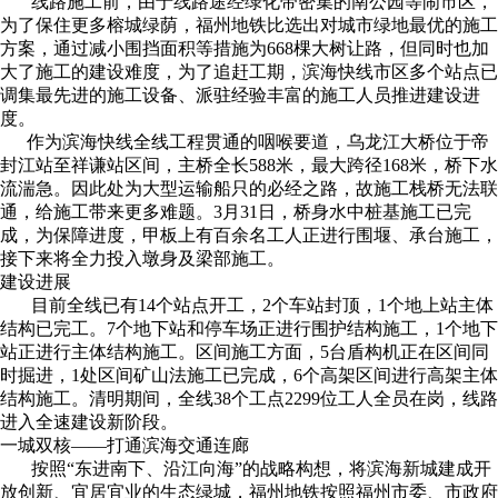
线路施工前，由于线路途经绿化带密集的南公园等闹市区，
为了保住更多榕城绿荫，福州地铁比选出对城市绿地最优的施工
方案，通过减小围挡面积等措施为668棵大树让路，但同时也加
大了施工的建设难度，为了追赶工期，滨海快线市区多个站点已
调集最先进的施工设备、派驻经验丰富的施工人员推进建设进
度。
作为滨海快线全线工程贯通的咽喉要道，乌龙江大桥位于帝
封江站至祥谦站区间，主桥全长588米，最大跨径168米，桥下水
流湍急。因此处为大型运输船只的必经之路，故施工栈桥无法联
通，给施工带来更多难题。3月31日，桥身水中桩基施工已完
成，为保障进度，甲板上有百余名工人正进行围堰、承台施工，
接下来将全力投入墩身及梁部施工。
建设进展
目前全线已有14个站点开工，2个车站封顶，1个地上站主体
结构已完工。7个地下站和停车场正进行围护结构施工，1个地下
站正进行主体结构施工。区间施工方面，5台盾构机正在区间同
时掘进，1处区间矿山法施工已完成，6个高架区间进行高架主体
结构施工。清明期间，全线38个工点2299位工人全员在岗，线路
进入全速建设新阶段。
一城双核——打通滨海交通连廊
按照“东进南下、沿江向海”的战略构想，将滨海新城建成开
放创新、宜居宜业的生态绿城，福州地铁按照福州市委、市政府