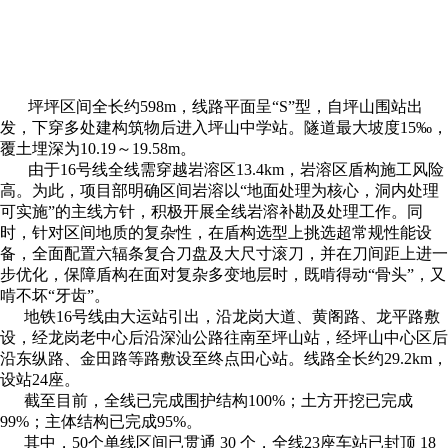
坪坪区间全长约598m，线路平面呈“S”型，自坪山围站出
发，下穿多处建构筑物后进入坪山中学站。隧道最大坡度15‰，
覆土埋深为10.19～19.58m。
由于16号线全线需穿越岩溶区13.4km，岩溶区盾构施工风险
高。为此，项目部明确区间岩溶以“地面处理为核心，洞内处理
可实施”的主线方针，积极开展全线岩溶补勘及处理工作。同
时，针对区间地质的复杂性，在盾构选型上挑选超常规性能设
备，全面配置六辐条复合刀盘及大尺寸滚刀，并在刀间距上进一
步优化，保障盾构在面对复杂多变地层时，既啃得动“骨头”，又
啃不坏“牙齿”。
地铁16号线由大运站引出，沿龙岗大道、黄阁路、龙平路敷
设，经龙岗老中心后沿深汕公路往南至坪山站，经坪山中心区后
沿东纵路、金田路等路敷设至终点田心站。线路全长约29.2km，
设站24座。
截至目前，全线已完成围护结构100%；土方开挖已完成
99%；主体结构已完成95%。
其中，50个单线区间已贯通 30 个，全线23座车站已封顶 18