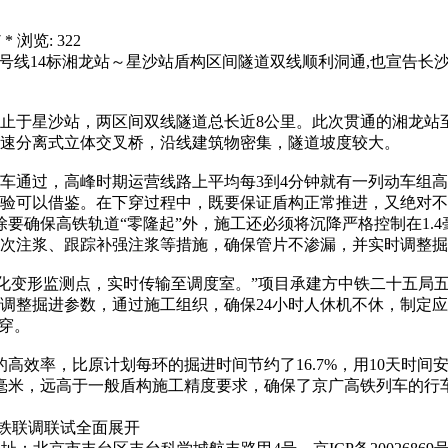
 * 浏览: 322
号线14标湘龙站～星沙站盾构区间隧道双线顺利洞通,也宣告长
止于星沙站，两区间双线隧道总长近8公里。此次贯通的湘龙站至
速分离式立体交叉桥，沿线建筑物密集，隧道坡度较大。
车通过，高峰时期运营线路上平均每3到4分钟就有一列动车组高
经验可以借鉴。在下穿过程中，既要保证盾构正常推进，又绝对
保高铁轨道“零隆起”外，施工还必须将沉降严格控制在1.4毫
次注浆、跟踪补强注浆等措施，确保管片不渗漏，并实时调整掘
动化变形监测点，实时传输至调度室。”项目承建方中铁二十五局
调整掘进参数，通过施工组织，确保24小时人休机不休，制定
穿。
高效率，比原计划每环的掘进时间节约了16.7%，用10天时
毫米，远高于一般盾构施工精度要求，确保了京广高铁列车的行
铁联调联试全面展开