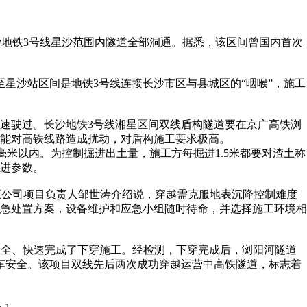
沙地铁3号线星沙范围内隧道全部洞通。据悉，该区间曾国内首次
星沙站区间是地铁3号线连接长沙市区与县城区的“咽喉”，施工
速驶过。长沙地铁3号线湘星区间双线盾构隧道要在京广高铁浏
不能对高铁线路造成扰动，对盾构施工要求极高。
米以内。为控制掘进出土量，施工方每掘进1.5米都要对渣土称
进参数。
五公司项目负责人邹世涛介绍说，穿越需克服地表沉降控制难度
应急处置方案，设备维护和应急小组随时待命，并选择施工环境相
间安全、快速完成了下穿施工。经检测，下穿完成后，浏阳河隧道
车安全。该项目双线先后两次成功穿越运营中高铁隧道，标志着