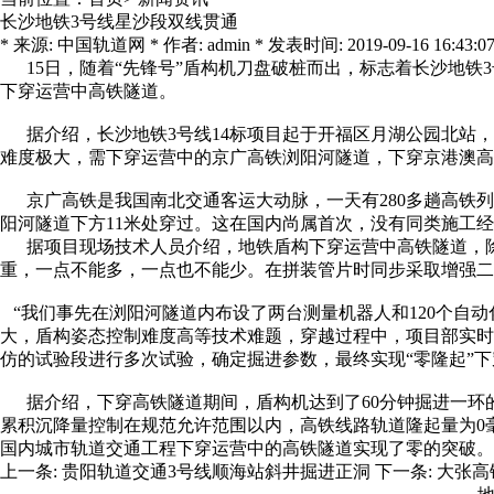
长沙地铁3号线星沙段双线贯通
* 来源: 中国轨道网 * 作者: admin * 发表时间: 2019-09-16 16:43:07
15日，随着“先锋号”盾构机刀盘破桩而出，标志着长沙地铁3
下穿运营中高铁隧道。
据介绍，长沙地铁3号线14标项目起于开福区月湖公园北站，
难度极大，需下穿运营中的京广高铁浏阳河隧道，下穿京港澳高
京广高铁是我国南北交通客运大动脉，一天有280多趟高铁列
阳河隧道下方11米处穿过。这在国内尚属首次，没有同类施工
据项目现场技术人员介绍，地铁盾构下穿运营中高铁隧道，除要确
重，一点不能多，一点也不能少。在拼装管片时同步采取增强二
“我们事先在浏阳河隧道内布设了两台测量机器人和120个自
大，盾构姿态控制难度高等技术难题，穿越过程中，项目部实时
仿的试验段进行多次试验，确定掘进参数，最终实现“零隆起”下
据介绍，下穿高铁隧道期间，盾构机达到了60分钟掘进一环的
累积沉降量控制在规范允许范围以内，高铁线路轨道隆起量为0
国内城市轨道交通工程下穿运营中的高铁隧道实现了零的突破。
上一条:
贵阳轨道交通3号线顺海站斜井掘进正洞
下一条:
大张高