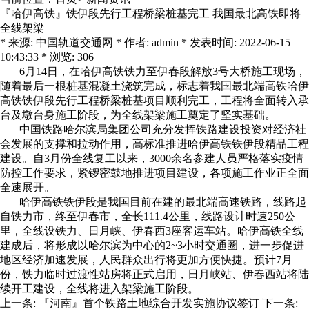
『哈伊高铁』铁伊段先行工程桥梁桩基完工 我国最北高铁即将
全线架梁
* 来源: 中国轨道交通网 * 作者: admin * 发表时间: 2022-06-15
10:43:33 * 浏览: 306
6月14日，在哈伊高铁铁力至伊春段解放3号大桥施工现场，
随着最后一根桩基混凝土浇筑完成，标志着我国最北端高铁哈伊
高铁铁伊段先行工程桥梁桩基项目顺利完工，工程将全面转入承
台及墩台身施工阶段，为全线架梁施工奠定了坚实基础。
中国铁路哈尔滨局集团公司充分发挥铁路建设投资对经济社
会发展的支撑和拉动作用，高标准推进哈伊高铁铁伊段精品工程
建设。自3月份全线复工以来，3000余名参建人员严格落实疫情
防控工作要求，紧锣密鼓地推进项目建设，各项施工作业正全面
全速展开。
哈伊高铁铁伊段是我国目前在建的最北端高速铁路，线路起
自铁力市，终至伊春市，全长111.4公里，线路设计时速250公
里，全线设铁力、日月峡、伊春西3座客运车站。哈伊高铁全线
建成后，将形成以哈尔滨为中心的2~3小时交通圈，进一步促进
地区经济加速发展，人民群众出行将更加方便快捷。预计7月
份，铁力临时过渡性站房将正式启用，日月峡站、伊春西站将陆
续开工建设，全线将进入架梁施工阶段。
上一条:
『河南』首个铁路土地综合开发实施协议签订
下一条: