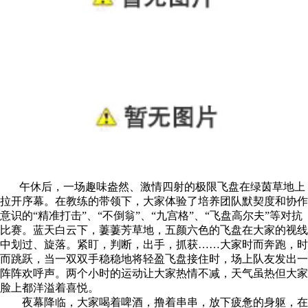
午休后，一场趣味盎然、激情四射的极限飞盘在绿茵草地上
拉开序幕。在教练的带领下，大家体验了培养团队默契度和协作
意识的“精准打击”、“不倒翁”、“九宫格”、“飞盘高尔夫”等对抗
比赛。蓝天白云下，萋萋芳草地，五颜六色的飞盘在大家的视线
中划过、旋落。紧盯，判断，出手，抓获……大家时而奔跑，时
而跳跃，当一双双手稳稳地将轻盈飞盘接住时，场上队友发出一
阵阵欢呼声。两个小时的运动让大家热情不减，天气虽热但大家
脸上都洋溢着喜悦。
夜幕降临，大家喝着啤酒，撸着串串，放下疲惫的身躯，在