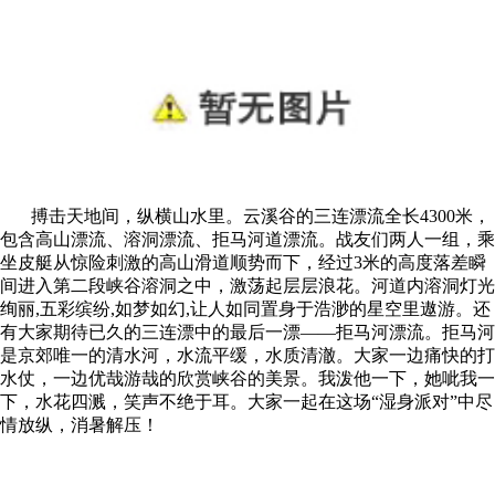
搏击天地间，纵横山水里。云溪谷的三连漂流全长4300米，
包含高山漂流、溶洞漂流、拒马河道漂流。战友们两人一组，乘
坐皮艇从惊险刺激的高山滑道顺势而下，经过3米的高度落差瞬
间进入第二段峡谷溶洞之中，激荡起层层浪花。河道内溶洞灯光
绚丽,五彩缤纷,如梦如幻,让人如同置身于浩渺的星空里遨游。还
有大家期待已久的三连漂中的最后一漂——拒马河漂流。拒马河
是京郊唯一的清水河，水流平缓，水质清澈。大家一边痛快的打
水仗，一边优哉游哉的欣赏峡谷的美景。我泼他一下，她呲我一
下，水花四溅，笑声不绝于耳。大家一起在这场“湿身派对”中尽
情放纵，消暑解压！