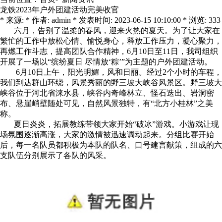
龙铁2023年户外团建活动完美收官
* 来源: * 作者: admin * 发表时间: 2023-06-15 10:10:00 * 浏览: 333
六月，告别了温柔的春风，迎来火热的夏天。为了让大家在
繁忙的工作中放松心情、愉悦身心，释放工作压力，凝心聚力，
再燃工作斗志，提高团队合作精神，6月10日至11日，我司组织
开展了一场以“缤纷夏日 尽情放‘粽’”为主题的户外团建活动。
6月10日上午，阳光明媚，风和日丽。经过2个小时的车程，
我们到达群山环绕，风景秀丽的野三坡大峡谷风景区。野三坡大
峡谷位于河北省涞水县，峡谷内奇峰林立、怪石迭出、岩洞密
布、悬崖峭壁随处可见，自然风景独特，有“北方小桂林”之美
称。
夏日炎炎，拓展教练带领大家开始“破冰”游戏。小游戏让现
场氛围逐渐高涨，大家的激情被迅速调动起来。分组比赛开始
后，每一名队员都积极为本队的队名、口号建言献策，组成的六
支队伍分别展示了各队的风采。