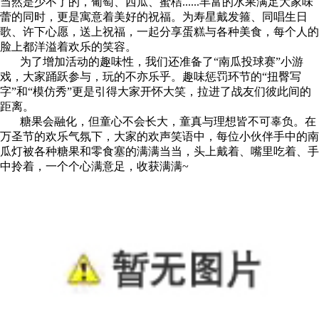
当然是少不了的，葡萄、西瓜、蜜桔......丰富的水果满足大家味
蕾的同时，更是寓意着美好的祝福。为寿星戴发箍、同唱生日
歌、许下心愿，送上祝福，一起分享蛋糕与各种美食，每个人的
脸上都洋溢着欢乐的笑容。
为了增加活动的趣味性，我们还准备了“南瓜投球赛”小游
戏，大家踊跃参与，玩的不亦乐乎。趣味惩罚环节的“扭臀写
字”和“模仿秀”更是引得大家开怀大笑，拉进了战友们彼此间的
距离。
糖果会融化，但童心不会长大，童真与理想皆不可辜负。在
万圣节的欢乐气氛下，大家的欢声笑语中，每位小伙伴手中的南
瓜灯被各种糖果和零食塞的满满当当，头上戴着、嘴里吃着、手
中拎着，一个个心满意足，收获满满~