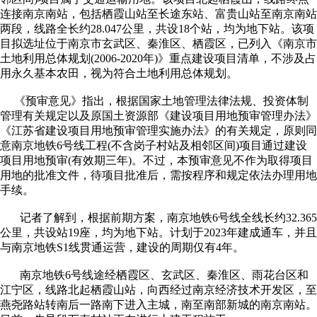
连接南京南站，包括栖霞山站至长途东站、富贵山站至南京南站
两段，线路全长约28.047公里，共设18个站，均为地下站。该项
目拟选址位于南京市玄武区、秦淮区、栖霞区，已列入《南京市
土地利用总体规划(2006-2020年)》重点建设项目清单，不涉及占
用永久基本农田，视为符合土地利用总体规划。
《预审意见》指出，根据国家土地管理法律法规、投资体制
管理有关规定以及原国土资源部《建设项目用地预审管理办法》
《江苏省建设项目用地预审管理实施办法》的有关规定，原则同
意南京地铁6号线工程(不含岗子村站及相邻区间)项目通过建设
项目用地预审(有效期三年)。不过，本预审意见不作为取得项目
用地的批准文件，待项目批准后，需按程序和规定依法办理用地
手续。
记者了解到，根据前期方案，南京地铁6号线全线长约32.365
公里，共设站19座，均为地下站。计划于2023年建成通车，并且
与南京地铁S1线贯通运营，建设的周期仅有4年。
南京地铁6号线途经栖霞区、玄武区、秦淮区、雨花台区和
江宁区，线路北起栖霞山站，向西经过南京经济技术开发区，至
燕尧路站转南后一路南下进入主城，南至南部新城的南京南站。