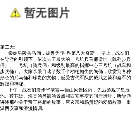
第二天:
秦始皇陵兵马俑，被誉为“世界第八大奇迹”。早上，战友们
在导游的引领下，依次去了最大的一号坑兵马俑遗址（陈列步兵
俑）、二号坑（骑兵俑）和级别最高的指挥中心三号坑（战车和
步兵俑）。大家亲眼目睹了数千个栩栩如生的陶俑，欣赏到各种
形态的兵马俑和珍贵的文物，感受古代军队的威武之势和秦军的
辉煌和神秘。
下午，战友们漫步华清宫—骊山风景区内，先后参观了星辰
池、莲花汤、海棠汤等御汤景点和西安事变五间厅遗址，听导游
讲述那些关于帝王将相的故事，唐玄宗和杨贵妃的爱情故事，重
温西安事和浪漫情调.