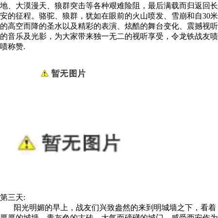
地、大漠漫天、狼群突击等各种艰难险阻，最后满载而归返回长
安的征程。骆驼、狼群，犹如在眼前的火山喷发、雪崩和自30米
的高空而降的圣水以及精彩的表演、炫酷的舞台变化、震撼视听
的音乐及光影，为大家带来独一无二的视听享受，令龙铁战友啧
啧称赞.
第三天:
阳光明媚的早上，战友们兴致盎然的来到明城墙之下，看着
厚厚的城墙、青灰色的古砖、大气而磅礴的城门，感受西安作为