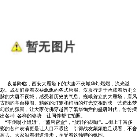
夜幕降临，西安大雁塔下的大唐不夜城华灯熠熠，流光溢
彩。战友们穿着衣袂飘飘的各式唐服、汉服行走于承载着历史文
脉的大唐不夜城，感受着历史的气息。巍峨耸立的大雁塔，唐风
古韵的亭台楼阁、精致的灯笼和绚丽的灯光交相辉映，营造出梦
幻般的氛围，让大家仿佛穿越回了繁华绚烂的盛唐时代，纷纷摆
出各种 各样的姿势，让同伴帮忙拍照。
“不倒翁小姐姐”、“盛唐密盒”，“旋转的胡璇”......街上丰富多
彩的各种表演更是让人目不暇接，引得战友频频驻足观看，不舍
离去。大家沿着街道漫步，享受着这独特的氛围。