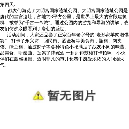
第四天:
战友们游览了大明宫国家遗址公园。大明宫国家遗址公园是
唐代的皇宫遗址，占地约3平方公里，是世界上最大的宫殿建筑
群，被誉为“千古一帝城”。通过公园内的游览和导游的讲解，战
友们仿佛亲眼看到了唐朝的盛世。
活动期间，大家还品尝了正宗百年老字号的“老孙家羊肉泡馍
宴”，打卡了永兴坊、回民街、洒金桥等美食街，甑糕、肉夹
馍、绿豆糕、油波辣子等各种特色小吃满足了战友不同的味蕾。
品美食、听秦曲、逛累了摔碗酒,一起到钟鼓楼打卡拍照，小伙
伴们在熙熙攘攘、热闹非凡的市井长巷中感受浓浓的人间烟火
气。