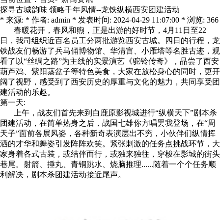
探寻古城韵味 领略千年风情--龙铁纵横西安团建活动
* 来源: * 作者: admin * 发表时间: 2024-04-29 11:07:00 * 浏览: 366
春暖花开，春风和煦，正是出游的好时节，4月11日至22
日，我司组织近百名员工分两批游览西安古城。四日的行程，龙
铁战友们畅游了兵马俑博物馆、华清宫、小雁塔等名胜古迹，观
看了以“丝绸之路”为主线的实景演艺《驼铃传奇》，品尝了西安
葫芦鸡、紫阳蒸盆子等特色美食，大家在放松身心的同时，更开
阔了视野，感受到了西安历史的厚重与文化的魅力，共同享受团
建活动的乐趣。
第一天:
上午，战友们首先来到白鹿原影视城进行“纵横天下”剧本杀
团建活动，在简单热身之后，战国七雄你方唱罢我登场，在“周
天子”面前各展风姿，各种新奇表演层出不穷，小伙伴们纵情挥
洒的才华和舞姿引发阵阵欢笑。紧张刺激的任务点挑战环节，大
家身着各式古装，或结伴而行，或独来独往，穿梭在影城的街头
巷尾。射箭、捶丸、青铜跳水、烧脑推理......随着一个个任务顺
利解决，剧本杀团建活动接近尾声。