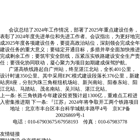
会议总结了2024年工作情况，部署了2025年重点建设任务，
表彰了2024年度先进单位和先进工作者。会议指出，为更好地完
成2025年度各项建设任务，要提高政治站位，深刻领会完成全年
建设任务的重大意义；要锚定开通目标，多措并举全面加快推进
完成剩余工作；要筑牢安全防线，压紧压实铁路建设安全生产责
任；要强化协同联动，凝心聚力为项目如期建成保驾护航。
广湛高铁线路起自广州站，终至湛江北站，全长401公里，
设计时速350公里。其中采用EPC模式建设段落长376公里，新建
站房8座，分别为珠三角枢纽机场站、新兴南站、阳春东站、阳
江北站、马踏站、茂名南站、吴川站、湛江北站。
上一条:
长三角铁路今年建设投资预计超1300亿，重难点工程进
入密集推进期
下一条:
『江苏』2024年将争取开工两个铁路项目
地址：北京市丰台区丰台科学城航丰路甲4号
京ICP备
20026869号-1
电话：010-67903675/67958193 传真：010-67983778
友情链接