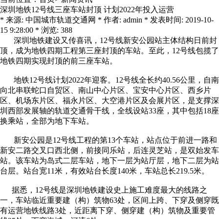
深圳地铁12号线三座车站封顶 计划2022年投入运营
* 来源: 中国城市轨道交通网 * 作者: admin * 发表时间: 2019-10-
15 9:28:00 * 浏览: 388
深圳地铁建设又传喜讯，12号线新安公园站主体结构日前封
顶，成为地铁四期工程第三座封顶的车站。至此，12号线包揽了
地铁四期实现封顶的前三座车站。
地铁12号线计划2022年迎客。12号线全长约40.56公里，自南
向北串联蛇口自贸区、南山中心片区、宝安中心片区、西乡片
区、机场东片区、福永片区、大空港片区及会展片区，是支撑深
圳西部发展轴的轨道交通骨干线，全线设站33座，其中包括18座
换乘站，全部为地下车站。
新安公园是12号线工程的第13个车站，站点位于前进一路和
新安二路交叉口西北侧，前接同乐站，后连灵芝站，是双始发车
站。该车站为岛式二层车站，地下一层为站厅层，地下二层为站
台层。站台宽11米，有效站台长度140米，车站总长219.5米。
据悉，12号线是深圳地铁建设史上施工难度最大的线路之
一，车站临近重要建（构）筑物63处，区间上跨、下穿及侧穿既
有运营地铁线路3处，近距离下穿、侧穿建（构）筑物及重要管