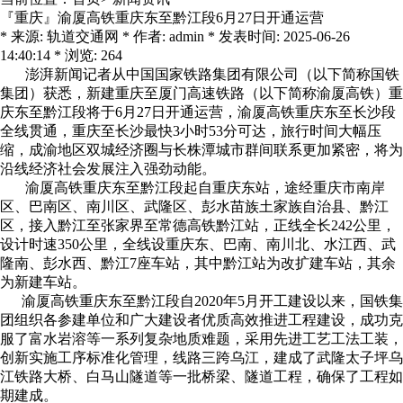
『重庆』渝厦高铁重庆东至黔江段6月27日开通运营
* 来源: 轨道交通网 * 作者: admin * 发表时间: 2025-06-26
14:40:14 * 浏览: 264
澎湃新闻记者从中国国家铁路集团有限公司（以下简称国铁
集团）获悉，新建重庆至厦门高速铁路（以下简称渝厦高铁）重
庆东至黔江段将于6月27日开通运营，渝厦高铁重庆东至长沙段
全线贯通，重庆至长沙最快3小时53分可达，旅行时间大幅压
缩，成渝地区双城经济圈与长株潭城市群间联系更加紧密，将为
沿线经济社会发展注入强劲动能。
渝厦高铁重庆东至黔江段起自重庆东站，途经重庆市南岸
区、巴南区、南川区、武隆区、彭水苗族土家族自治县、黔江
区，接入黔江至张家界至常德高铁黔江站，正线全长242公里，
设计时速350公里，全线设重庆东、巴南、南川北、水江西、武
隆南、彭水西、黔江7座车站，其中黔江站为改扩建车站，其余
为新建车站。
渝厦高铁重庆东至黔江段自2020年5月开工建设以来，国铁集
团组织各参建单位和广大建设者优质高效推进工程建设，成功克
服了富水岩溶等一系列复杂地质难题，采用先进工艺工法工装，
创新实施工序标准化管理，线路三跨乌江，建成了武隆太子坪乌
江铁路大桥、白马山隧道等一批桥梁、隧道工程，确保了工程如
期建成。