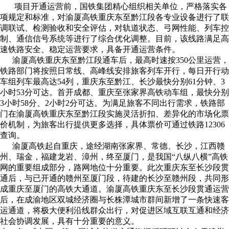
项目开通运营前，国铁集团精心组织相关单位，严格落实各
项规定和标准，对渝厦高铁重庆东至黔江段各专业设备进行了联
调联试、检测验收和安全评估，对轨道状态、弓网性能、列车控
制、通信信号系统等进行了综合优化调整。目前，该线路满足高
速铁路安全、稳定运营要求，具备开通运营条件。
渝厦高铁重庆东至黔江段通车后，最高时速按350公里运营，
铁路部门将按照日常线、高峰线安排旅客列车开行，每日开行动
车组列车最高达54列，重庆东至黔江、长沙最快分别61分钟、3
小时53分可达。首开成都、重庆至张家界高铁动车组，最快分别
3小时58分、2小时2分可达。为满足旅客不同出行需求，铁路部
门在渝厦高铁重庆东至黔江段实施灵活折扣、差异化的市场化票
价机制，为旅客出行提供更多选择，具体票价可通过铁路12306
查询。
渝厦高铁起自重庆，途经湖南张家界、常德、长沙，江西赣
州、瑞金，福建龙岩、漳州，终至厦门，是我国“八纵八横”高铁
网的重要组成部分，路网地位十分重要。此次重庆东至长沙段贯
通后，与已开通的赣州至厦门段，待建的长沙至赣州段，共同形
成重庆至厦门的高铁大通道。渝厦高铁重庆东至长沙段贯通运营
后，在成渝地区双城经济圈与长株潭城市群间新增了一条快速客
运通道，将极大便利沿线群众出行，对促进区域互联互通和经济
社会协调发展，具有十分重要的意义。