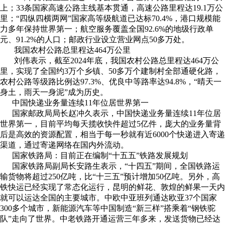
上；33条国家高速公路主线基本贯通，高速公路里程达19.1万公
里；“四纵四横两网”国家高等级航道已达标70.4%，港口规模能
力多年保持世界第一；航空服务覆盖全国92.6%的地级行政单
元、91.2%的人口；邮政行业设立营业网点50多万处。
我国农村公路总里程达464万公里
刘伟表示，截至2024年底，我国农村公路总里程达464万公
里，实现了全国约3万个乡镇、50多万个建制村全部通硬化路，
农村公路等级路比例达97.3%、优良中等路率达94.8%，“晴天一
身土，雨天一身泥”成为历史。
中国快递业务量连续11年位居世界第一
国家邮政局局长赵冲久表示，中国快递业务量连续11年位居
世界第一，目前平均每天揽收快件超过5亿件，庞大的业务量背
后是高效的资源配置，相当于每一秒就有近6000个快递进入寄递
渠道，通过寄递网络在国内外流动。
国家铁路局：目前正在编制“十五五”铁路发展规划
国家铁路局副局长安路生表示，“十四五”期间，全国铁路运
输货物将超过250亿吨，比“十三五”预计增加50亿吨。另外，高
铁快运已经实现了常态化运行，昆明的鲜花、敦煌的鲜果一天内
就可以运达全国的主要城市。中欧中亚班列通达欧亚37个国家
300多个城市，新能源汽车等中国制造“新三样”搭乘着“钢铁驼
队”走向了世界。中老铁路开通运营三年多来，发送货物已经达