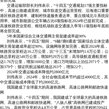
全部完成
交通运输部部长刘伟表示，“十四五”交通规划17项主要指标
中，高速公路建成里程、城市轨道交通运营里程、沿海港口重要
港区铁路进港率、建制村快递服务通达率、重点领域北斗系统应
用率、城市新能源公交车辆占比6项指标在2024年已提前完成，
高速铁路营业里程、枢纽机场轨道交通接入率等11项指标年底前
将全部完成。
5年来国家综合立体交通网主骨架建成率超90%
刘伟表示，“十四五”期间，“6轴7廊8通道”国家综合立体交通
网主骨架建成率超过90%。设施网络更加完善，截至2024年底，
铁路营业里程达16.2万公里，比“十三五”末增加约1.6万公里；公
路总里程达549万公里，增加约29万公里；高等级航道通航里程
达1.76万公里，增加1600公里；港口万吨级以上泊位2971个，增
加379个；颁证民航运输机场达263个，增加22个。
2024年交通运输成本降低约2800亿元
刘伟表示，2024年，全社会物流成本节约超过4000亿元，其
中交通运输成本降低了约2800亿元。
我国建成了全球最大的高速铁路网、高速公路网和邮政快递
网
刘伟表示，“十四五”期间，我国建成了全球最大的高速铁路
网、高速公路网和邮政快递网。“八纵八横”高铁网已建成投产
81.5%，高铁营业里程达4.8万公里，占世界高铁总里程的70%以