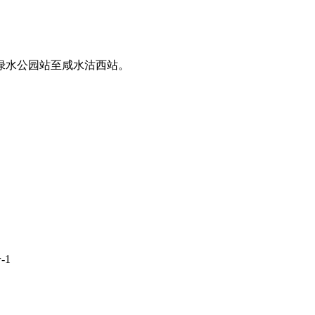
绿水公园站至咸水沽西站。
-1