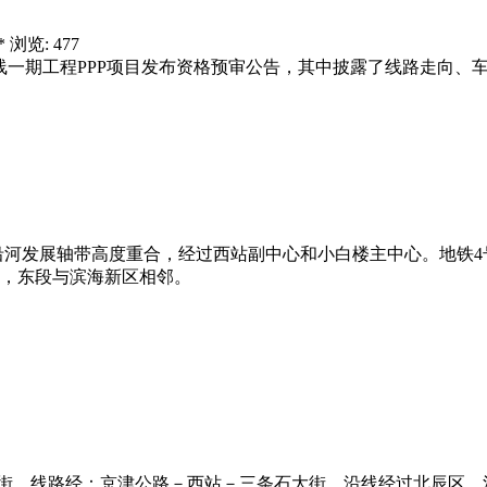
* 浏览: 477
号线一期工程PPP项目发布资格预审公告，其中披露了线路走向、
河发展轴带高度重合，经过西站副中心和小白楼主中心。地铁4
，东段与滨海新区相邻。
街，线路经：京津公路－西站－三条石大街。沿线经过北辰区、