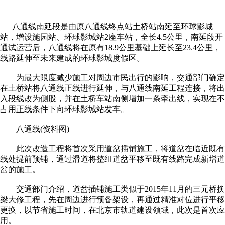
八通线南延段是由原八通线终点站土桥站南延至环球影城
站，增设施园站、环球影城站2座车站，全长4.5公里，南延段开
通试运营后，八通线将在原有18.9公里基础上延长至23.4公里，
线路延伸至未来建成的环球影城度假区。
为最大限度减少施工对周边市民出行的影响，交通部门确定
在土桥站将八通线正线进行延伸，与八通线南延工程连接，将出
入段线改为侧股，并在土桥车站南侧增加一条牵出线，实现在不
占用正线条件下向环球影城站发车。
八通线(资料图)
此次改造工程将首次采用道岔插铺施工，将道岔在临近既有
线处提前预铺，通过滑道将整组道岔平移至既有线路完成新增道
岔的施工。
交通部门介绍，道岔插铺施工类似于2015年11月的三元桥换
梁大修工程，先在周边进行预备架设，再通过精准对位进行平移
更换，以节省施工时间，在北京市轨道建设领域，此次是首次应
用。