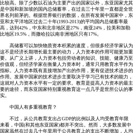
比较高。除了少数以石油为主要产出的国家以外，东亚国家尤其
是中国和新加坡的国内总储蓄率，在过去三十年里一直都是全世
界名列前茅的。根据世界银行的数据，在所有发展中国家中，东
亚和太平洋地区过去二十年(1993-2013)的平均国内总储蓄率最
高，达到42%，中东和北非地区是27%，南亚24%，拉美和加勒
比地区19.5%，而撒哈拉以南非洲地区只有17%。
高储蓄可以加快物质资本积累的速度，但很多经济学家认为
这不是经济长期增长最主要的动力，人力资本的作用可能更加重
要。从广义上讲，人力资本包括劳动者的知识、技能、健康乃至
价值观，但经济学家在衡量人力资本时，通常只用教育水平作为
指标。人力资本既有直接增加产出的作用，更有促进技术进步的
作用。发展中国家的技术进步主要取决于学习已有技术的能力，
这就对人力资本水平有一定的要求。教育是提高人力资本的最主
要的途径，而东亚国家特别重视教育这一点几乎是世所公认的事
实。
中国人有多重视教育？
不过，从公共教育支出占GDP的比例以及人均受教育年限
来看，中国(和其他东亚国家)都并不突出。然而，大多数发展中
国家虽然在过去几十年里用于公共教育上的支出不断增加，人均