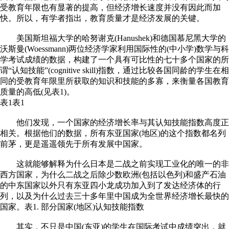
受教育年限也有显著的提高，但经济增长速度并没有因此而加
快。所以，有学者指出，教育质量才是经济发展的关键。
美国斯坦福大学的哈努谢克(Hanushek)和德国慕尼黑大学的
沃斯曼(Woessmann)两位经济学家利用国际性的(中小学)数学与科
学考试成绩的数据，构建了一个具有可比性的七十多个国家的所
谓“认知技能”(cognitive skill)指数，通过比较各国同龄的学生在相
同的受教育年限里所获取的知识和技能的多寡，来衡量各国教育
质量的高低(见表1)。
表1表1
他们发现，一个国家的经济增长率与其认知技能指数高度正
相关。根据他们的数据，所有东亚国家(地区)的这个指数都名列
前茅，更是遥遥领先于所有发展中国家。
这就能够解释为什么日本是二战之前实现工业化的唯一的非
西方国家，为什么二战之后除少数欧洲(包括以色列)和盛产石油
的中东国家以外只有东亚四小龙成功加入到了发达经济体的行
列，以及为什么过去三十多年里中国成为全世界经济增长最快的
国家。表1. 部分国家(地区)认知技能指数
其实，不只是中国(东亚)的学生在国际考试中成绩突出，就