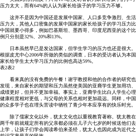
压力太大，而有64%的人认为家长给孩子的学习压力不够。
这并不是因为中国还是发展中国家、人口多竞争激烈、生活
压力大，其他人口密集的发展中国家的家长给孩子的学习压力比
中国就要小得多，例如巴基斯坦、墨西哥、印度尼西亚的这个比
例只分别是32%、20%和13%。
日本虽然早已是发达国家，但学生学习的压力也还是很大。
根据皮尤中心2006年所做的类似的调查，日本的受访者认为本国
家长给学生太大学习压力的比例也高达59%。
表2表2
看来真的没有免费的午餐！谢宇教授和他的合作者的研究也
发现，来自家长的期望和压力虽然使美国的亚裔学生更加用功、
成绩更好，但并不更加幸福。事实上，亚裔学生比白人学生心理
健康程度相对更低，与父母的关系也相对更加疏远。同样，中国
的众多学子也在埋头苦读中牺牲了青少年本应享有的快乐时光。
除了儒家文化以外，犹太文化也以重视教育著称。犹太教在
两千年前就规定所有的父亲都必须在儿子六七岁的时候送他们去
上学，让孩子们学会阅读希伯来圣经，犹太人也因此成为近代之
前识字率最高的民族。