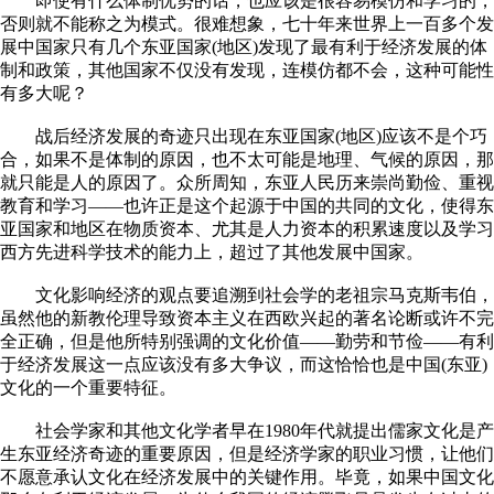
即使有什么体制优势的话，也应该是很容易模仿和学习的，
否则就不能称之为模式。很难想象，七十年来世界上一百多个发
展中国家只有几个东亚国家(地区)发现了最有利于经济发展的体
制和政策，其他国家不仅没有发现，连模仿都不会，这种可能性
有多大呢？
战后经济发展的奇迹只出现在东亚国家(地区)应该不是个巧
合，如果不是体制的原因，也不太可能是地理、气候的原因，那
就只能是人的原因了。众所周知，东亚人民历来崇尚勤俭、重视
教育和学习——也许正是这个起源于中国的共同的文化，使得东
亚国家和地区在物质资本、尤其是人力资本的积累速度以及学习
西方先进科学技术的能力上，超过了其他发展中国家。
文化影响经济的观点要追溯到社会学的老祖宗马克斯韦伯，
虽然他的新教伦理导致资本主义在西欧兴起的著名论断或许不完
全正确，但是他所特别强调的文化价值——勤劳和节俭——有利
于经济发展这一点应该没有多大争议，而这恰恰也是中国(东亚)
文化的一个重要特征。
社会学家和其他文化学者早在1980年代就提出儒家文化是产
生东亚经济奇迹的重要原因，但是经济学家的职业习惯，让他们
不愿意承认文化在经济发展中的关键作用。毕竟，如果中国文化