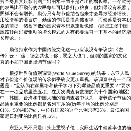
劳本身其实只影响到产出的水平而不是产出的增长率。一个勤劳
的农民比不勤劳的农民每年可以多打点粮食，但如果没有积蓄，
照样不会有增长。勤劳只有与节俭结合起来才会导致经济增长。
用经济学的语言讲，勤俭的作用是提高储蓄率，而储蓄是资本积
累的前提，储蓄率低的国家资本积累速度也慢。(那些主张中国
应该转向消费驱动的增长模式的人有必要温习一下基本的经济增
长理论。)
勤俭持家作为中国传统文化这一点应该没有争议(如《左
传》云：“俭，德之共也；侈，恶之大也”)，但别的国家的文化
真的不如中国更强调节俭吗？
根据世界价值观调查(World Value Survey)的结果，东亚人民
对节俭这个价值观的传承似乎确实更加重视。该调查中有一个问
题是：“您认为在家里培养孩子学习下列哪些品质更重要？”要求
在十一项品质里选五项。在历次调查有数据的六十个国家(地区)
中，韩国、台湾和中国大陆的被调查者中认为，培养孩子节俭的
品质更重要的比例都是名列前茅的(历年平均的比例分别是
61%、58%和57%)，中位数国家的这个比例只有35%，最低的国
家尼日利亚的比例只有12%。
东亚人民不只是口头上重视节俭，实际生活中储蓄率也的确