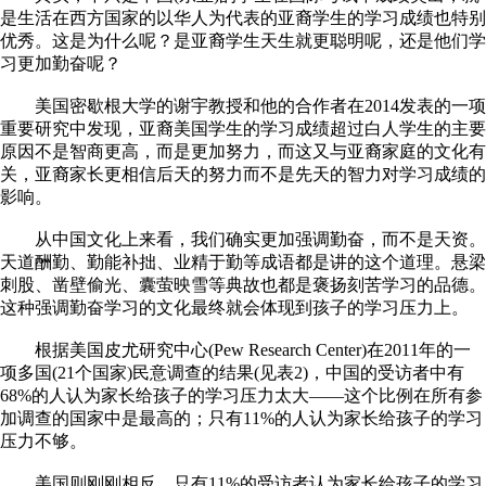
是生活在西方国家的以华人为代表的亚裔学生的学习成绩也特别
优秀。这是为什么呢？是亚裔学生天生就更聪明呢，还是他们学
习更加勤奋呢？
美国密歇根大学的谢宇教授和他的合作者在2014发表的一项
重要研究中发现，亚裔美国学生的学习成绩超过白人学生的主要
原因不是智商更高，而是更加努力，而这又与亚裔家庭的文化有
关，亚裔家长更相信后天的努力而不是先天的智力对学习成绩的
影响。
从中国文化上来看，我们确实更加强调勤奋，而不是天资。
天道酬勤、勤能补拙、业精于勤等成语都是讲的这个道理。悬梁
刺股、凿壁偷光、囊萤映雪等典故也都是褒扬刻苦学习的品德。
这种强调勤奋学习的文化最终就会体现到孩子的学习压力上。
根据美国皮尤研究中心(Pew Research Center)在2011年的一
项多国(21个国家)民意调查的结果(见表2)，中国的受访者中有
68%的人认为家长给孩子的学习压力太大——这个比例在所有参
加调查的国家中是最高的；只有11%的人认为家长给孩子的学习
压力不够。
美国则刚刚相反，只有11%的受访者认为家长给孩子的学习