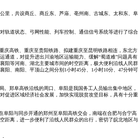
0公里，共设商丘、商丘东、芦庙、亳州南、古城东、太和东、阜
对轨道状态、弓网性能、列车控制、通信信号系统等进行了综合
重庆高铁、重庆至贵阳铁路、拟建重庆至昆明铁路相连，东北方
运通道，对提升进出川渝地区运输能力、缓解“蜀道难”问题具有
襄阳等河南、湖北主要城市间的时空距离，极大便利沿线人民群
、南阳、平顶山之间分别1小时45分、1小时10分、47分钟可
局。郑阜高铁沿线的周口、阜阳是我国务工人员输出集中地区，
对促进区域经济社会发展，加快实现脱贫攻坚目标，具有十分重
在阜阳与同步开通的郑州至阜阳高铁交会，南端在合肥与合宁高
空距离，进一步便利了沿线人民群众的出行，密切了皖北地区与