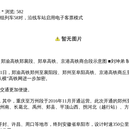
 * 浏览: 582
组列车58对，沿线车站启用电子客票模式
渝高铁郑襄段、郑阜高铁、京港高铁商合段示意图 ■刘坤弟 
2月1日，郑渝高铁郑州至襄阳段、郑州至阜阳高铁、京港高铁商丘
八横”高铁网进一步加密。
交通更加便捷。
中，重庆至万州段于2016年11月开通运营。此次开通的郑州
州南、长葛北、禹州、郏县、平顶山西、拐河北（越行站）、方城
封、许昌、周口等地市，终到安徽省阜阳市，设计时速350公