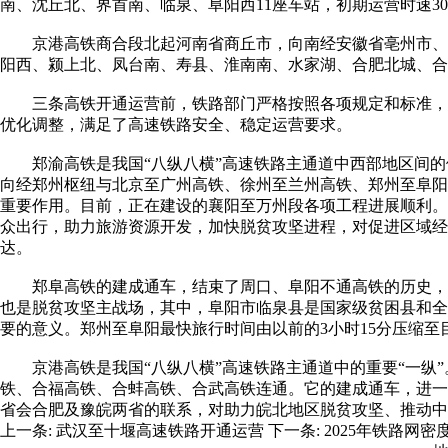
南、沈丘北、界首南、临泉、阜阳西11座车站，初期运营时速30
京港高铁商合段北起河南省商丘市，向南经安徽省亳州市、阜阳
阳西、颍上北、凤台南、寿县、淮南南、水家湖、合肥北城、合肥
三条高铁开通运营前，铁路部门严格按照各项规定和标准，对
优化调整，满足了高速铁路安全、稳定运营要求。
郑渝高铁是我国“八纵八横”高速铁路主通道中西部地区间的
向经郑州枢纽与北京至广州高铁、徐州至兰州高铁、郑州至阜阳
重要作用。目前，正在建设的襄阳至万州段各项工程进展顺利。
众出行，助力旅游资源开发，加快脱贫攻坚进程，对促进区域经济
达。
郑阜高铁的建成通车，结束了周口、阜阳不通高铁的历史，进
也是脱贫攻坚主战场，其中，阜阳市临泉县是国家级贫困县和全
要的意义。郑州至阜阳最快旅行时间由以前的3小时15分压缩至
京港高铁是我国“八纵八横”高速铁路主通道中的重要“一纵”
铁、合福高铁、合蚌高铁、合武高铁连通。它的建成通车，进一
省会合肥及豫皖两省的联系，对助力皖北地区脱贫攻坚、推动中
上一条:
武汉至十堰高速铁路开通运营
下一条:
2025年铁路网密