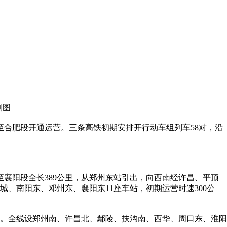
制图
至合肥段开通运营。三条高铁初期安排开行动车组列车58对，沿
至襄阳段全长389公里，从郑州东站引出，向西南经许昌、平顶
、南阳东、邓州东、襄阳东11座车站，初期运营时速300公
里。全线设郑州南、许昌北、鄢陵、扶沟南、西华、周口东、淮阳