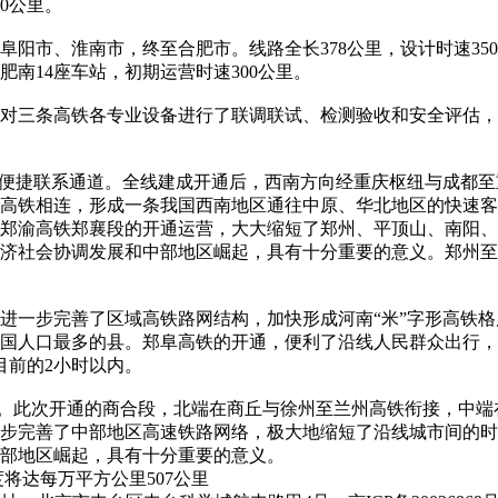
0公里。
市、淮南市，终至合肥市。线路全长378公里，设计时速35
南14座车站，初期运营时速300公里。
三条高铁各专业设备进行了联调联试、检测验收和安全评估，
便捷联系通道。全线建成开通后，西南方向经重庆枢纽与成都至
高铁相连，形成一条我国西南地区通往中原、华北地区的快速客
郑渝高铁郑襄段的开通运营，大大缩短了郑州、平顶山、南阳、
社会协调发展和中部地区崛起，具有十分重要的意义。郑州至襄阳
一步完善了区域高铁路网结构，加快形成河南“米”字形高铁格
国人口最多的县。郑阜高铁的开通，便利了沿线人民群众出行，
目前的2小时以内。
。此次开通的商合段，北端在商丘与徐州至兰州高铁衔接，中端
步完善了中部地区高速铁路网络，极大地缩短了沿线城市间的时
部地区崛起，具有十分重要的意义。
度将达每万平方公里507公里