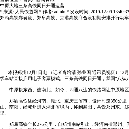
中原大地三条高铁同日开通运营
* 来源: 人民铁道网 * 作者: admin * 发表时间: 2019-12-09 13:40:33
郑渝高铁郑襄段、郑阜高铁、京港高铁商合段初期安排开行动车
郑
本报郑州12月1日电 （记者肖培清 孙业国 通讯员祝庆）1
线车站直接启用电子客票模式。三条高铁同日开通，我国“八纵
中原接东西、连南北。如今，四通八达的铁路网让中原地区
郑渝高铁途经河南、湖北、重庆三省市，设计时速350公里，其
山、南阳，经邓州进入湖北省境内，终到襄阳，共设郑州东、郑
里。
郑阜高铁全长276公里，自郑州南站引出，经河南省郑州、开