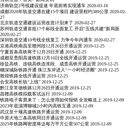
济南轨交2号线建设提速 年底前将实现通车
2020-03-16
成都2020年轨道交通在建15个项目 建设里程约389公里
2020-02-
27
北京轨道交通建设运营改造计划来了
2020-02-27
苏州轨道交通首批17个标段全面复工 开启“五线共建”新局面
2020-02-27
深圳轨道交通10号线全线复工 力争今年内通车
2020-02-27
京港高铁南昌至赣州段12月26日开通运营
2019-12-25
宁夏首条高铁将于12月29日开通
2019-12-25
成都至贵阳高速铁路12月16日全线开通运营
2019-12-25
徐盐高铁、连镇高铁连淮段、成贵高铁开通运营
2019-12-25
穗深城际铁路开通 珠江东岸进入"一小时经济圈"
2019-12-25
敦煌铁路全线开通运营
2019-12-25
合安高铁长轨“上线”
2019-12-25
黔江至常德铁路12月26日开通运营
2019-12-25
昌赣高铁模拟载客试运行
2019-12-09
铁路电子客票来了：怎么使用如何报销 全攻略送上
2019-12-09
2023年底淄博聊城2小时内高铁互通
2019-12-09
武汉至十堰高速铁路开通运营
2019-12-09
中原大地三条高铁同日开通运营
2019-12-09
2025年铁路网密度将达每万平方公里507公里
2019-12-09